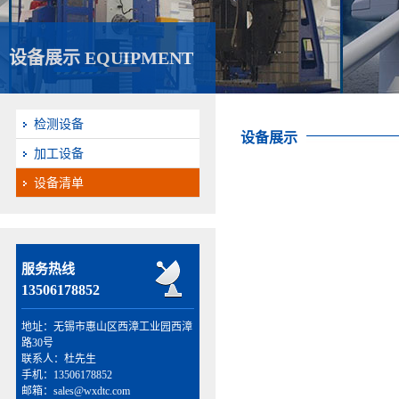
设备展示 EQUIPMENT
检测设备
设备展示
加工设备
设备清单
服务热线
13506178852
地址：无锡市惠山区西漳工业园西漳
路30号
联系人：杜先生
手机：13506178852
邮箱：sales@wxdtc.com