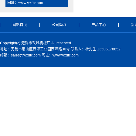
网址：www.wxdtc.com
网站首页
公司简介
产品中心
新
Copyright(c) 无锡市铁城机械厂 All reserved.
地址：无锡市惠山区西漳工业园西漳路30号 联系人：杜先生 13506178852
邮箱：sales@wxdtc.com 网址：www.wxdtc.com