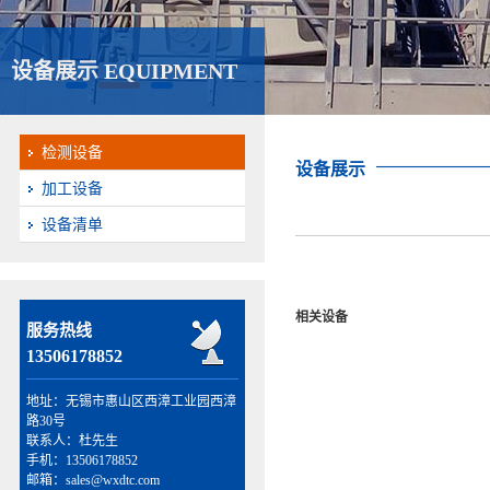
设备展示 EQUIPMENT
检测设备
设备展示
加工设备
设备清单
相关设备
服务热线
13506178852
地址：无锡市惠山区西漳工业园西漳
路30号
联系人：杜先生
手机：13506178852
邮箱：sales@wxdtc.com