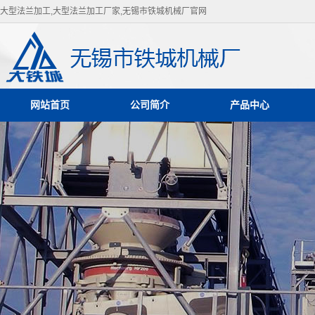
大型法兰加工,大型法兰加工厂家,无锡市铁城机械厂官网
网站首页
公司简介
产品中心