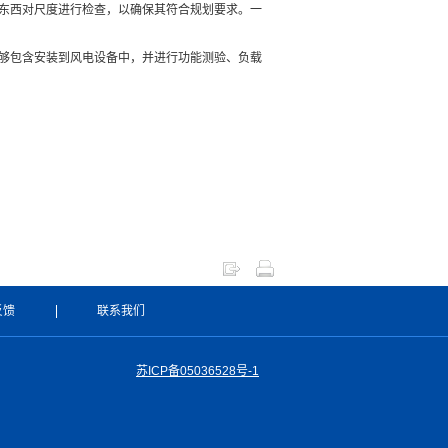
量东西对尺度进行检查，以确保其符合规划要求。一
能够包含安装到风电设备中，并进行功能测验、负载
反馈
联系我们
苏ICP备05036528号-1