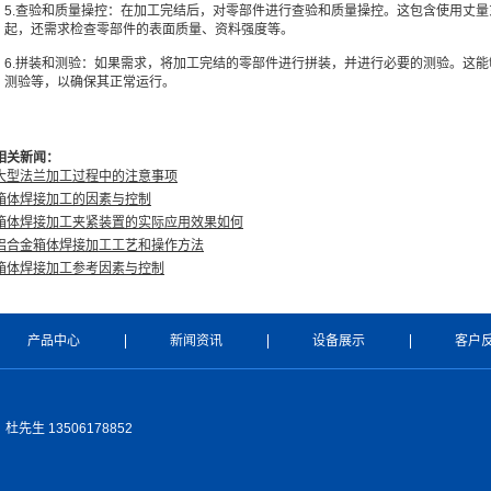
5.查验和质量操控：在加工完结后，对零部件进行查验和质量操控。这包含使用丈
起，还需求检查零部件的表面质量、资料强度等。
6.拼装和测验：如果需求，将加工完结的零部件进行拼装，并进行必要的测验。这
测验等，以确保其正常运行。
相关新闻：
大型法兰加工过程中的注意事项
箱体焊接加工的因素与控制
箱体焊接加工夹紧装置的实际应用效果如何
铝合金箱体焊接加工工艺和操作方法
箱体焊接加工参考因素与控制
产品中心
新闻资讯
设备展示
客户
生 13506178852