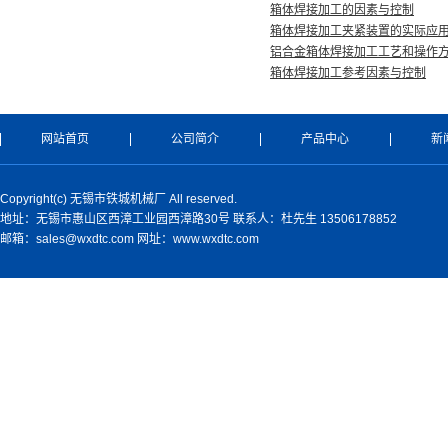
箱体焊接加工的因素与控制
箱体焊接加工夹紧装置的实际应
铝合金箱体焊接加工工艺和操作
箱体焊接加工参考因素与控制
网站首页
公司简介
产品中心
新
Copyright(c) 无锡市铁城机械厂 All reserved.
地址：无锡市惠山区西漳工业园西漳路30号 联系人：杜先生 13506178852
邮箱：sales@wxdtc.com 网址：www.wxdtc.com