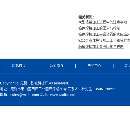
相关新闻：
大型法兰加工过程中的注意事项
箱体焊接加工的因素与控制
箱体焊接加工夹紧装置的实际应
铝合金箱体焊接加工工艺和操作
箱体焊接加工参考因素与控制
网站首页
公司简介
产品中心
新
Copyright(c) 无锡市铁城机械厂 All reserved.
地址：无锡市惠山区西漳工业园西漳路30号 联系人：杜先生 13506178852
邮箱：sales@wxdtc.com 网址：www.wxdtc.com