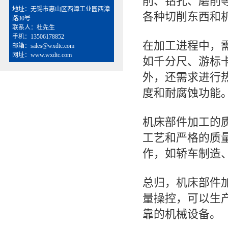
削、钻孔、磨削
地址：无锡市惠山区西漳工业园西漳
各种切削东西和
路30号
联系人：杜先生
手机：13506178852
在加工进程中，
邮箱：sales@wxdtc.com
网址：www.wxdtc.com
如千分尺、游标
外，还需求进行
度和耐腐蚀功能
机床部件加工的
工艺和严格的质
作，如轿车制造
总归，机床部件
量操控，可以生
靠的机械设备。