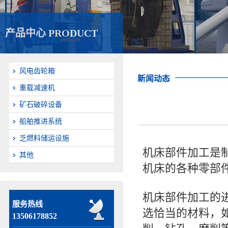
产品中心 PRODUCT
风电齿轮箱
新闻动态
重载减速机
矿石破碎设备
船舶推进系统
乏燃料储运设施
机床部件加工是
其他
机床的各种零部
机床部件加工的
服务热线
选恰当的材料，
13506178852