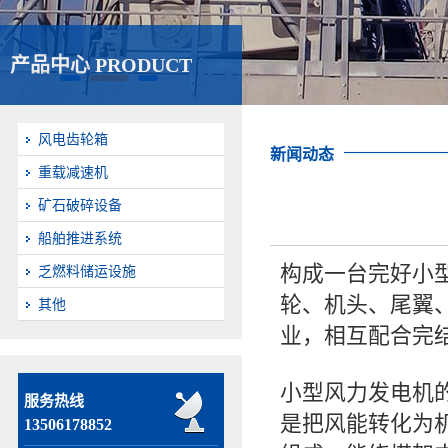
产品中心 PRODUCT
风电齿轮箱
新闻动态
重载减速机
矿石破碎设备
船舶推进系统
构成一台完好小
乏燃料储运设施
轮、机头、尾翼
其他
业，相互配合完
小型风力发电机
服务热线
是把风能转化为
13506178852