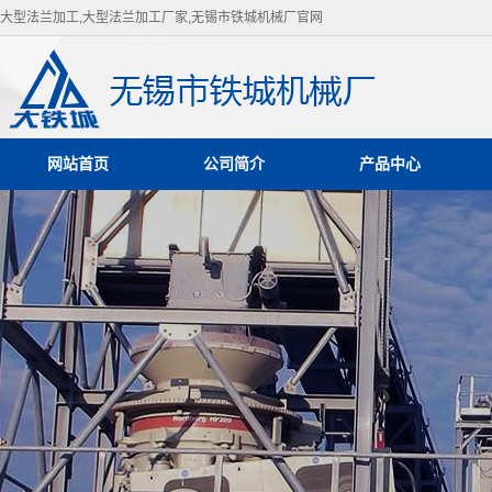
大型法兰加工,大型法兰加工厂家,无锡市铁城机械厂官网
网站首页
公司简介
产品中心