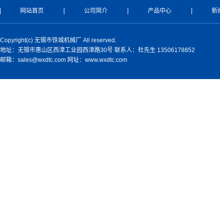
网站首页
公司简介
产品中心
新
Copyright(c) 无锡市铁城机械厂 All reserved.
地址：无锡市惠山区西漳工业园西漳路30号 联系人：杜先生 13506178852
邮箱：sales@wxdtc.com 网址：www.wxdtc.com