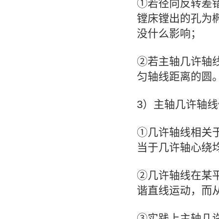
①若径向反转差
镗床镗出的孔为
没什么影响；
②若主轴几许轴
匀轴线距离的圆
3）主轴几许轴
①几许轴线相关
当于几许轴心绕
②几许轴线在某
谐直线运动，而
③实践上主轴几