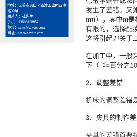
德根本蜗杆或法
地址：无锡市惠山区西漳工业园西漳
发生了差错。又
路30号
联系人：杜先生
mπ），其中m
手机：13506178852
有限的，选择配换
邮箱：sales@wxdtc.com
网址：www.wxdtc.com
这将引起刀关于
在加工中，一般
下（《=百分之1
2、调整差错
机床的调整差错
3、夹具的制作
夹具的差错首要