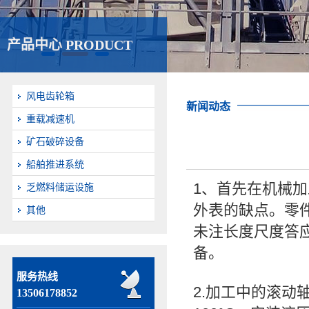
产品中心 PRODUCT
风电齿轮箱
新闻动态
重载减速机
矿石破碎设备
船舶推进系统
1、首先在机械
乏燃料储运设施
外表的缺点。零件
其他
未注长度尺度答应
备。
服务热线
2.加工中的滚
13506178852