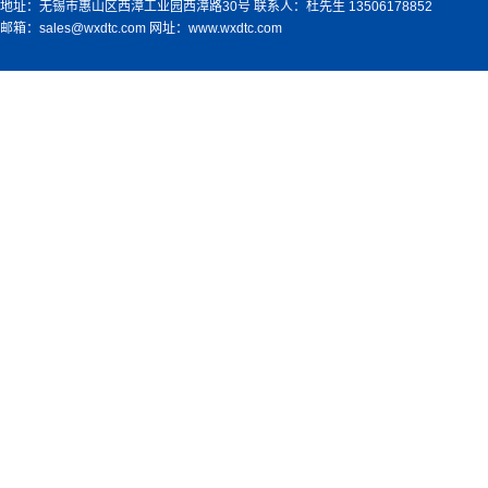
地址：无锡市惠山区西漳工业园西漳路30号 联系人：杜先生 13506178852
邮箱：sales@wxdtc.com 网址：www.wxdtc.com