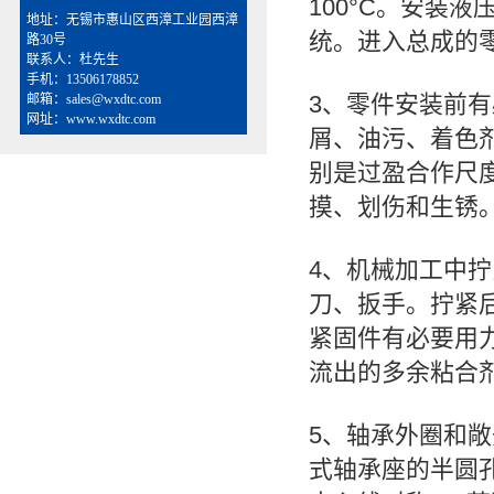
100°C。安装
地址：无锡市惠山区西漳工业园西漳
统。进入总成的
路30号
联系人：杜先生
手机：13506178852
3、零件安装前
邮箱：sales@wxdtc.com
网址：www.wxdtc.com
屑、油污、着色
别是过盈合作尺
摸、划伤和生锈
4、机械加工中
刀、扳手。拧紧
紧固件有必要用
流出的多余粘合
5、轴承外圈和
式轴承座的半圆孔