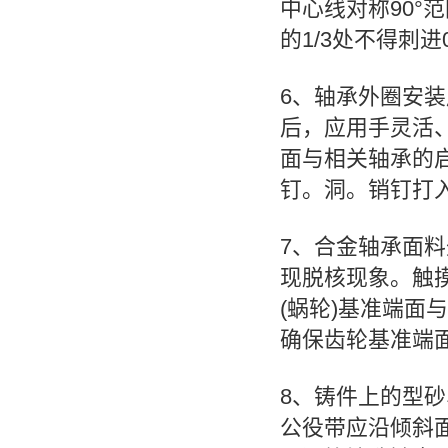
中心线对称90°
的1/3处不得刺进
6、轴承外圈安
后，应用手灵活
面与相关轴承的
钉。洞。销钉打
7、合金轴承面
现脱核现象。触
(蜗轮)基准端面
确保齿轮基准端
8、铸件上的型
公役带应沿倾斜