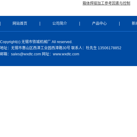
箱体焊接加工参考因素与控制
网站首页
公司简介
产品中心
新
Copyright(c) 无锡市铁城机械厂 All reserved.
地址：无锡市惠山区西漳工业园西漳路30号 联系人：杜先生 13506178852
邮箱：sales@wxdtc.com 网址：www.wxdtc.com