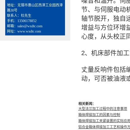
噪音和温升。伺
地址：无锡市惠山区西漳工业园西漳
节、与伺服电动
路30号
联系人：杜先生
轴节脱开，独自
手机：13506178852
增益与方位环增
邮箱：sales@wxdtc.com
网址：www.wxdtc.com
心度，从头校正
2、机床部件加
丈量反响件包括
动，可否被油液
相关新闻：
大型法兰加工过程中的注意事项
箱体焊接加工的因素与控制
箱体焊接加工夹紧装置的实际应
铝合金箱体焊接加工工艺和操作