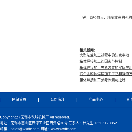
镗：直径较大、精度较高的孔的
相关新闻：
大型法兰加工过程中的注意事项
箱体焊接加工的因素与控制
箱体焊接加工夹紧装置的实际应
铝合金箱体焊接加工工艺和操作
箱体焊接加工参考因素与控制
网站首页
公司简介
产品中心
新
Copyright(c) 无锡市铁城机械厂 All reserved.
地址：无锡市惠山区西漳工业园西漳路30号 联系人：杜先生 13506178852
邮箱：sales@wxdtc.com 网址：www.wxdtc.com