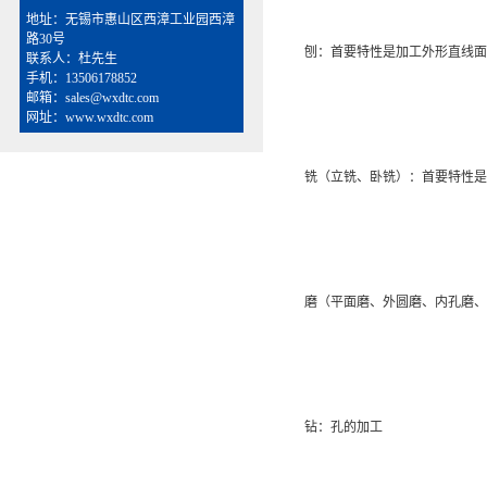
地址：无锡市惠山区西漳工业园西漳
路30号
刨：首要特性是加工外形直线面
联系人：杜先生
手机：13506178852
邮箱：sales@wxdtc.com
网址：www.wxdtc.com
铣（立铣、卧铣）：首要特性是
磨（平面磨、外圆磨、内孔磨、
钻：孔的加工