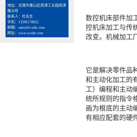
地址：无锡市惠山区西漳工业园西漳
路30号
数控机床部件加
联系人：杜先生
手机：13506178852
控机床加工与传
邮箱：sales@wxdtc.com
网址：www.wxdtc.com
改变。机械加工
它是解决零件品
和主动化加工的
工）编程和主动
统所规则的指令
画为根底的主动
有相应配套的硬