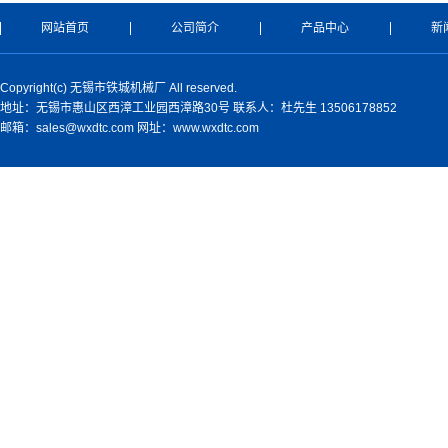
网站首页
公司简介
产品中心
新
Copyright(c) 无锡市铁城机械厂 All reserved.
地址：无锡市惠山区西漳工业园西漳路30号 联系人：杜先生 13506178852
邮箱：sales@wxdtc.com 网址：www.wxdtc.com