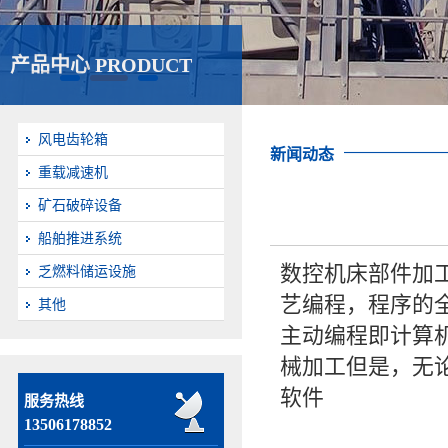
产品中心 PRODUCT
风电齿轮箱
新闻动态
重载减速机
矿石破碎设备
船舶推进系统
数控机床部件加
乏燃料储运设施
艺编程，程序的
其他
主动编程即计算
械加工但是，无
软件
服务热线
13506178852