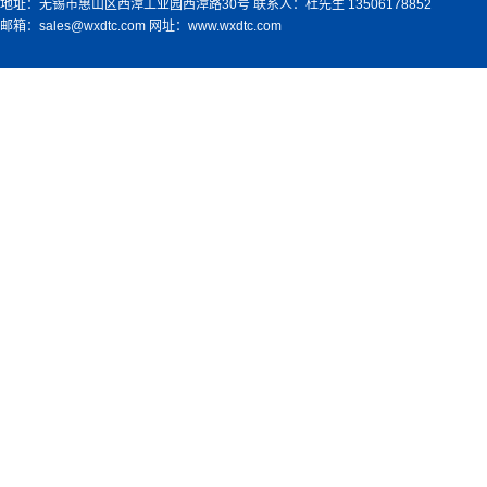
地址：无锡市惠山区西漳工业园西漳路30号 联系人：杜先生 13506178852
邮箱：sales@wxdtc.com 网址：www.wxdtc.com