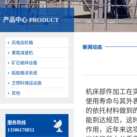
产品中心 PRODUCT
风电齿轮箱
新闻动态
重载减速机
矿石破碎设备
船舶推进系统
乏燃料储运设施
机床部件加工在
其他
使用寿命与其外
的依托材料做到
能到达规范，这
服务热线
作用，近年来这
13506178852