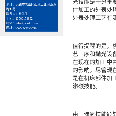
光技能是十分重
地址：无锡市惠山区西漳工业园西漳
件加工的外表处
路30号
联系人：杜先生
外表处理工艺有
手机：13506178852
邮箱：sales@wxdtc.com
网址：www.wxdtc.com
值得提醒的是，
艺工序和抛光设
在现在的加工中
的影响。尽管现
是在机床部件加
渗碳技能。
由于渗氮技能能