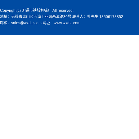
Copyright(c) 无锡市铁城机械厂 All reserved.
地址：无锡市惠山区西漳工业园西漳路30号 联系人：杜先生 13506178852
邮箱：sales@wxdtc.com 网址：www.wxdtc.com