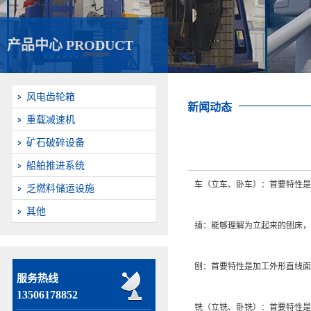
产品中心 PRODUCT
风电齿轮箱
新闻动态
重载减速机
矿石破碎设备
船舶推进系统
车（立车、卧车）：首要特性是
乏燃料储运设施
其他
插：能够理解为立起来的刨床，
刨：首要特性是加工外形直线面
服务热线
13506178852
铣（立铣、卧铣）：首要特性是