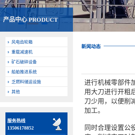
产品中心 PRODUCT
风电齿轮箱
新闻动态
重载减速机
矿石破碎设备
船舶推进系统
进行机械零部件
乏燃料储运设施
用大刀进行开粗
其他
刀少用，以便削
加工。
服务热线
同时合理设置公
13506178852