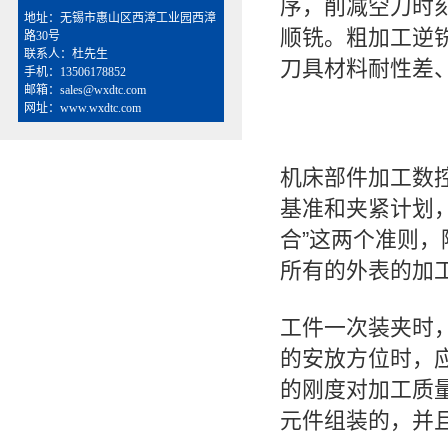
序，削减空刀时
地址：无锡市惠山区西漳工业园西漳
顺铣。粗加工逆
路30号
联系人：杜先生
刀具材料耐性差
手机：13506178852
邮箱：sales@wxdtc.com
网址：www.wxdtc.com
机床部件加工数
基准和夹紧计划，
合”这两个准则
所有的外表的加
工件一次装夹时
的安放方位时，
的刚度对加工质
元件组装的，并