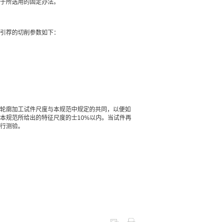
于所选用的固定办法。
引荐的切削参数如下：
轮廓加工试件尺度与本规范中规定的共同，以便如
本规范所给出的特征尺度的士10%以内。当试件再
行测验。