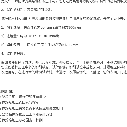
定试件，以防止刀具与螺钉发生干与，也可选用其他等效的办法。试件的总高度取决
3、试件的材料、刀其和切削参数：
试件的材料和切削刀具及切削参数按照制造厂与用户间的协议选取，并应记录下来，
1）切削速度：铸铁件约为50m/min;铝件约为300m/min.
2）进给量：约为（0.05~0.10）mm/齿。
3）切削深度：一切铣削工序在径向切深应为0.2mm.
4、试件的尺度：
假如试件切削了数次，外形尺度削减，孔径增大，当用于验收查验时，主张选用终的
实反映数控加工中心的切削精度。试件能够在切削试验中反复运用，其规格应保持在
次运用时，在进行新的精切试验前，应进行一次薄层切削，以整理一切的表面，再进
相关新闻：
大型法兰加工过程中的注意事项
箱体焊接加工的因素与控制
箱体焊接加工夹紧装置的实际应用效果如何
铝合金箱体焊接加工工艺和操作方法
箱体焊接加工参考因素与控制