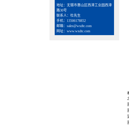
地址：无锡市惠山区西漳工业园西漳
路30号
联系人：杜先生
手机：13506178852
邮箱：sales@wxdtc.com
网址：www.wxdtc.com