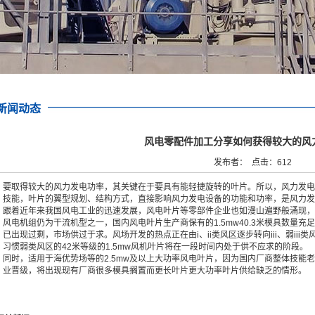
新闻动态
风电零配件加工分享如何获得较大的风
发布者： 点击：612
要取得较大的风力发电功率，其关键在于要具有能轻捷旋转的叶片。所以，风力发电
技能，叶片的翼型规划、结构方式，直接影响风力发电设备的功能和功率，是风力发
跟着近年来我国风电工业的迅速发展，风电叶片等零部件企业也如漫山遍野般涌现，国
风电机组仍为干流机型之一，国内风电叶片生产商保有的1.5mw40.3米模具数量
已出现过剩，市场供过于求。风场开发的热点正在由i、ii类风区逐步转向iii、弱ii
习惯弱类风区的42米等级的1.5mw风机叶片将在一段时间内处于供不应求的阶段。
同时，适用于海优势场等的2.5mw及以上大功率风电叶片，因为国内厂商整体技能
业晋级，将出现现有厂商很多模具搁置而更长叶片更大功率叶片供给缺乏的情形。