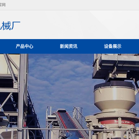
官网
产品中心
新闻资讯
设备展示