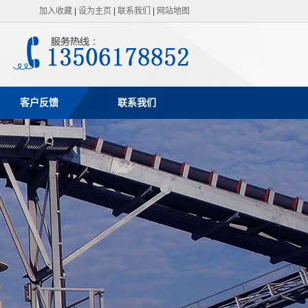
加入收藏
|
设为主页
|
联系我们
|
网站地图
客户反馈
联系我们