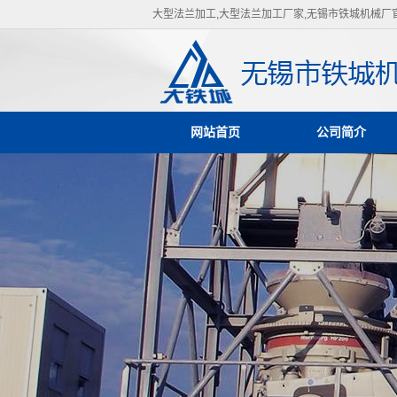
大型法兰加工,大型法兰加工厂家,无锡市铁城机械厂
网站首页
公司简介