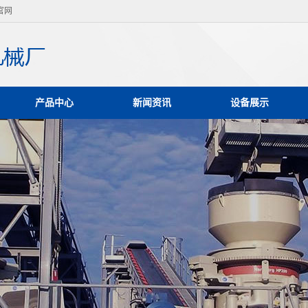
官网
产品中心
新闻资讯
设备展示