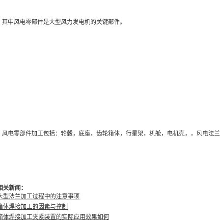
其中风电零部件是大型风力发电机的关键部件。
风电零部件加工包括：轮毂，底座，齿轮箱体，行星架，机舱，电机壳，，风电法兰
相关新闻：
大型法兰加工过程中的注意事项
箱体焊接加工的因素与控制
箱体焊接加工夹紧装置的实际应用效果如何