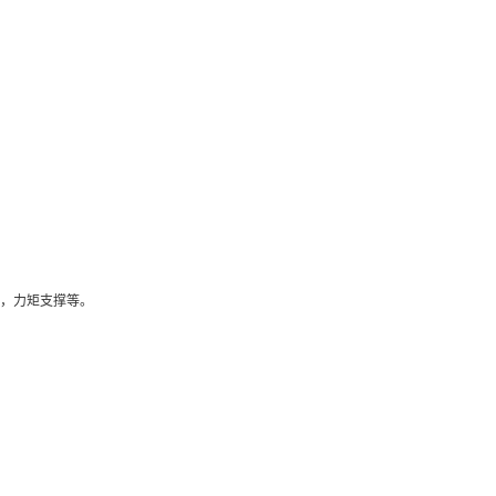
，力矩支撑等。