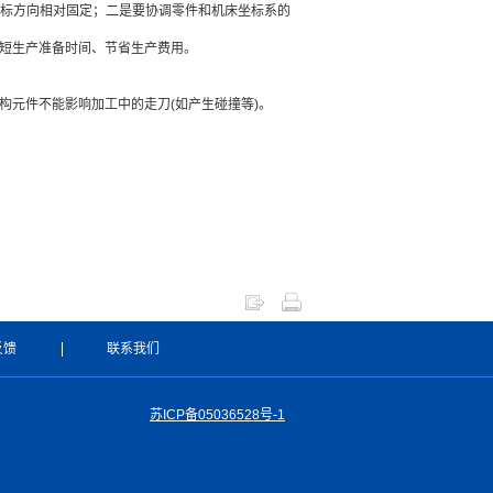
标方向相对固定；二是要协调零件和机床坐标系的
缩短生产准备时间、节省生产费用。
构元件不能影响加工中的走刀(如产生碰撞等)。
反馈
联系我们
苏ICP备05036528号-1