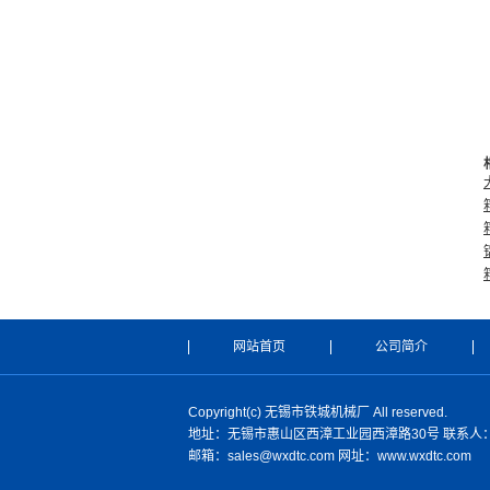
网站首页
公司简介
Copyright(c) 无锡市铁城机械厂 All reserved.
地址：无锡市惠山区西漳工业园西漳路30号 联系人：杜先
邮箱：sales@wxdtc.com 网址：www.wxdtc.com