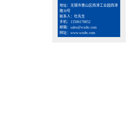
地址：无锡市惠山区西漳工业园西漳
路30号
联系人：杜先生
手机：13506178852
邮箱：sales@wxdtc.com
网址：www.wxdtc.com