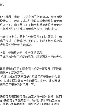
析。
便于编程，也便于尺寸之间的相互协调，在保持设
设计人员一般在尺寸标注中较多地考虑装配等使用
许多不便。由于数控加工精度和重复定位精度都很
一基准引注尺寸或直接给出坐标尺寸的标注法。
元素进行定义。因此在分析零件图时，要分析几何
出的尺寸，在计算相切条件时，变成了相交或相离
应与零件设计者协商解决。
刀次数，使编程方便，生产效益提高。
性的好坏与被加工轮廓的高低、转接圆弧半径的大小
安装而导致加工后的两个面上轮廓位置及尺寸不协调
用统一的基准定位。
在毛坯上增加工艺凸耳或在后续工序要铣去的余量
准，以减少两次装夹产生的误差。此外，还应分析
影响工序安排的封闭尺寸等。
级精度及表面粗糙度的加工方法一般有许多，因而
T7级精度的孔采用镗削、铰削、磨削等加工方法
寸的箱体孔选择铰孔，当孔径较大时则应选择镗