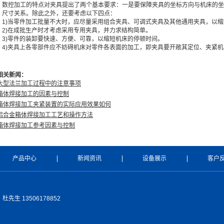
数控加工的特点对夹具提出了两个基本要求：一是要保障夹具的坐标方向与机床的坐
尺寸关系。除此之外，还要考虑以下四点：
1)当零件加工批量不大时，应尽量采用组合夹具、可调式夹具及其他通用夹具，以
2)在成批生产时才考虑采用专用夹具，并力求结构简单。
3)零件的装卸要快速、方便、可靠，以缩短机床的停顿时间。
4)夹具上各零部件应不妨碍机床对零件各表面的加工，即夹具要开敞其定位、夹紧机
相关新闻：
大型法兰加工过程中的注意事项
箱体焊接加工的因素与控制
箱体焊接加工夹紧装置的实际应用效果如何
铝合金箱体焊接加工工艺和操作方法
箱体焊接加工参考因素与控制
产品中心
新闻资讯
设备展示
客户
生 13506178852