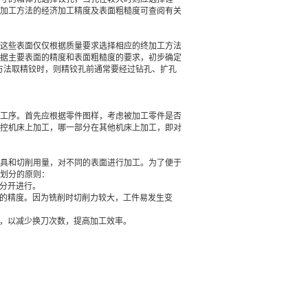
加工方法的经济加工精度及表面粗糙度可查阅有关
这些表面仅仅根据质量要求选择相应的终加工方法
据主要表面的精度和表面粗糙度的要求，初步确定
方法取精铰时，则精铰孔前通常要经过钻孔、扩孔
工序。首先应根据零件图样，考虑被加工零件是否
控机床上加工，哪一部分在其他机床上加工，即对
具和切削用量，对不同的表面进行加工。为了便于
划分的原则：
工分开进行。
孔的精度。因为铣削时切削力较大，工件易发生变
步，以减少换刀次数，提高加工效率。