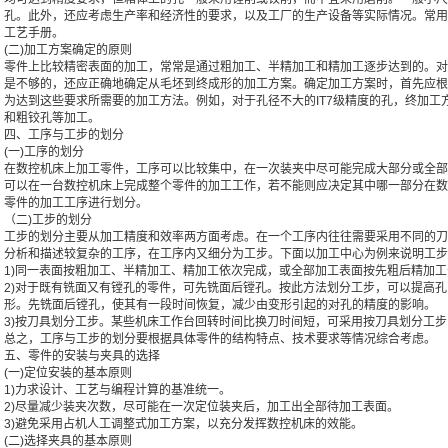
孔。此外，还应考虑生产率和经济性的要求，以及工厂的生产设备等实际情况。常用
工艺手册。
(二)加工方案确定的原则
零件上比较精密表面的加工，常常是通过粗加工、半精加工和精加工逐步达到的。对
是不够的，还应正确地确定从毛坯到终成形的加工方案。确定加工方案时，首先应根
为达到这些要求所需要的加工方法。例如，对于孔径不大的IT7级精度的孔，终加工
和粗铰孔等加工。
四、工序与工步的划分
(一)工序的划分
在数控机床上加工零件，工序可以比较集中，在一次装夹中尽可能完成大部分或全部
可以在一台数控机床上完成整个零件的加工工作，若不能则应决定其中哪一部分在数
零件的加工工序进行划分。
（二)工步的划分
工步的划分主要从加工精度和效率两方面考虑。在一个工序内往往需要采用不同的刀
分析和描述较复杂的工序，在工序内又细分为工步。下面以加工中心为例来说明工步
1)同一表面按粗加工、半精加工、精加工依次完成，或全部加工表面按先粗后精加
2)对于既有铣面又有镗孔的零件，可先铣面后镗孔。按此方法划分工步，可以提高
形。先铣面后镗孔，使其有一段时间恢复，减少由变形引起的对孔的精度的影响。
3)按刀具划分工步。某些机床工作台回转时间比换刀时间短，可采用按刀具划分工
总之，工序与工步的划分要根据具体零件的结构特点、技术要求等情况综合考虑。
五、零件的安装与夹具的选择
(一)定位安装的基本原则
1)力求设计、工艺与编程计算的基准统一。
2)尽量减少装夹次数，尽可能在一次定位装夹后，加工出全部待加工表面。
3)避免采用占机人工调整式加工方案，以充分发挥数控机床的效能。
(二)选择夹具的基本原则