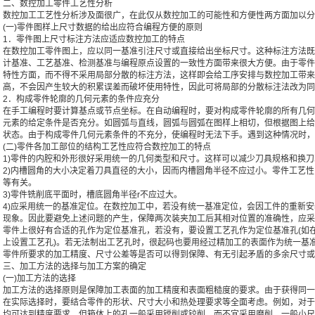
二、数控加工零件工艺性分析
数控加工工艺性分析涉及面很广，在此仅从数控加工的可能性和方便性两方面加以分
(一)零件图样上尺寸数据的给出应符合编程方便的原则
1．零件图上尺寸标注方法应适应数控加工的特点
在数控加工零件图上，应以同一基准引注尺寸或直接给出坐标尺寸。这种标注方法既
计基准、工艺基准、检测基准与编程原点设置的一致性方面带来很大方便。由于零件
特性方面，而不得不采用局部分散的标注方法，这样即会给工序安排与数控加工带来
高，不会因产生较大的积累误差而破坏使用特性，因此可将局部的分散标注法改为同
2．构成零件轮廓的几何元素的条件应充分
在手工编程时要计算基点或节点坐标。在自动编程时，要对构成零件轮廓的所有几何
元素的给定条件是否充分。如圆弧与直线，圆弧与圆弧在图样上相切，但根据图上给
状态。由于构成零件几何元素条件的不充分，使编程时无法下手。遇到这种情况时，
(二)零件各加工部位的结构工艺性应符合数控加工的特点
1)零件的内腔和外形很好采用统一的几何类型和尺寸。这样可以减少刀具规格和换
2)内槽圆角的大小决定着刀具直径的大小，因而内槽圆角半径不应过小。零件工艺
等有关。
3)零件铣削底平面时，槽底圆角半径r不应过大。
4)应采用统一的基准定位。在数控加工中，若没有统一基准定位，会因工件的重新
现象。因此要避免上述问题的产生，保障两次装夹加工后其相对位置的准确性，应采
零件上很好有合适的孔作为定位基准孔，若没有，要设置工艺孔作为定位基准孔(如
上设置工艺孔)。若无法制出工艺孔时，很起码也要用经过精加工的表面作为统一基
零件所要求的加工精度、尺寸公差等是否可以得到保障、有无引起矛盾的多余尺寸或
三、加工方法的选择与加工方案的确定
(一)加工方法的选择
加工方法的选择原则是保障加工表面的加工精度和表面粗糙度的要求。由于获得同一
在实际选择时，要结合零件的形状、尺寸大小和热处理要求等全面考虑。例如，对于I
均可达到精度要求，但箱体上的孔一般采用镗削或铰削，而不宜采用磨削。一般小尺