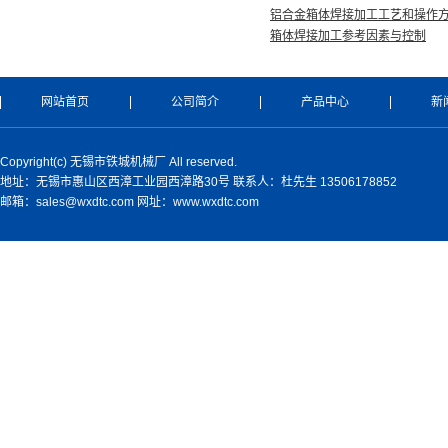
铝合金箱体焊接加工工艺和操作
箱体焊接加工参考因素与控制
网站首页
公司简介
产品中心
新
Copyright(c) 无锡市铁城机械厂 All reserved.
地址：无锡市惠山区西漳工业园西漳路30号 联系人：杜先生 13506178852
邮箱：sales@wxdtc.com 网址：www.wxdtc.com