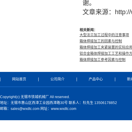
谢。
文章来源：http://w
相关新闻：
大型法兰加工过程中的注意事项
箱体焊接加工的因素与控制
箱体焊接加工夹紧装置的实际应
铝合金箱体焊接加工工艺和操作
箱体焊接加工参考因素与控制
网站首页
公司简介
产品中心
新
Copyright(c) 无锡市铁城机械厂 All reserved.
地址：无锡市惠山区西漳工业园西漳路30号 联系人：杜先生 13506178852
邮箱：sales@wxdtc.com 网址：www.wxdtc.com