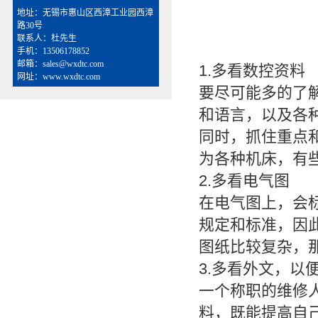
地址：无锡市惠山区西漳工业园西漳
路30号
联系人：杜先生
手机：13506178852
邮箱：sales@wxdtc.com
1.多看数控资料
网址：www.wxdtc.com
要尽可能多的了
和语言，以及各
同时，抓住重点
为各种机床，有
2.多看电气图
在电气图上，会
规定和标准，因
图纸比较复杂，
3.多看外文，以
一个称职的维修
料，既能提高自