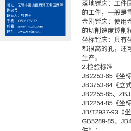
落地镗床：工件
地址：无锡市惠山区西漳工业园西漳
路30号
的工件，一般是
联系人：杜先生
金刚镗床：使用
手机：13506178852
邮箱：sales@wxdtc.com
的切削速度镗削
网址：www.wxdtc.com
坐标镗床：具有
都很高的孔，还
生产。
2.检验标准
JB2253-85
JB3753-84
JB2255-85、
JB2254-85
JB/T2937-9
GB5289-85、J
件》；