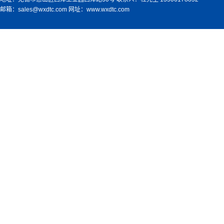
邮箱：sales@wxdtc.com 网址：www.wxdtc.com