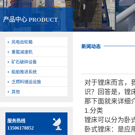
产品中心 PRODUCT
风电齿轮箱
新闻动态
重载减速机
矿石破碎设备
船舶推进系统
对于镗床而言，
乏燃料储运设施
识？回答是，镗
其他
那下面就来详细
1.分类
镗床可以分为卧
服务热线
13506178852
卧式镗床：是应