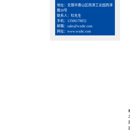
地址：无锡市惠山区西漳工业园西漳
路30号
联系人：杜先生
手机：13506178852
邮箱：sales@wxdtc.com
网址：www.wxdtc.com