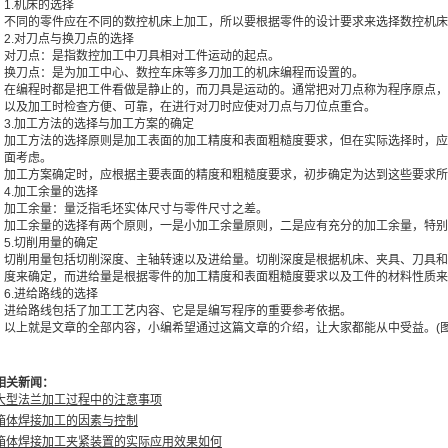
1.机床的选择
不同的零件应在不同的数控机床上加工，所以要根据零件的设计要求来选择数控机床
2.对刀点与换刀点的选择
对刀点：是指数控加工中刀具相对工件运动的起点。
换刀点：是为加工中心、数控车床等多刀加工的机床编程而设置的。
在编程时都是把工件看做是静止的，而刀具是运动的。通常把对刀点称为程序原点，
以及加工时检查方便、可靠，在进行对刀时应使对刀点与刀位点重合。
3.加工方法的选择与加工方案的确定
加工方法的选择原则是加工表面的加工精度和表面粗糙度要求，但在实际选择时，应
面考虑。
加工方案确定时，应根据主要表面的精度和粗糙度要求，初步确定为达到这些要求所
4.加工余量的选择
加工余量：量泛指毛坯实体尺寸与零件尺寸之差。
加工余量的选择有两个原则，一是小加工余量原则，二是应有充分的加工余量，特别
5.切削用量的确定
切削用量包括切削深度、主轴转速以及进给量。切削深度是根据机床、夹具、刀具和
度来确定，而进给量是根据零件的加工精度和表面粗糙度要求以及工件的材料性质来
6.进给路线的选择
进给路线包括了加工工艺内容、它是是编写程序的重要参考依据。
以上就是文章的全部内容，小编希望通过这篇文章的介绍，让大家都能从中受益。(图/文http://
相关新闻：
大型法兰加工过程中的注意事项
箱体焊接加工的因素与控制
箱体焊接加工夹紧装置的实际应用效果如何