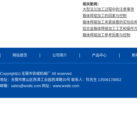
相关新闻：
大型法兰加工过程中的注意事项
箱体焊接加工的因素与控制
箱体焊接加工夹紧装置的实际应
铝合金箱体焊接加工工艺和操作
箱体焊接加工参考因素与控制
网站首页
公司简介
产品中心
新
Copyright(c) 无锡市铁城机械厂 All reserved.
地址：无锡市惠山区西漳工业园西漳路30号 联系人：杜先生 13506178852
邮箱：sales@wxdtc.com 网址：www.wxdtc.com