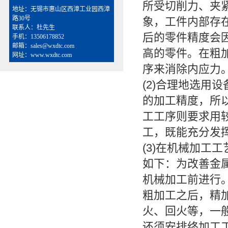
所受切削力、夹
地址：无锡市惠山区西漳工业园西漳
路30号
象，工件内部存
联系人：杜先生
后的零件精度会
手机：13506178852
邮箱：sales@wxdtc.com
高的零件。在粗
网址：www.wxdtc.com
序来消除内应力
(2)合理地选用
的加工精度，所
工工序则要求用
工，既能充分发
(3)在机械加工
如下：为改善金
机械加工前进行
粗加工之后，精
火、回火等，一
还须安排终加工