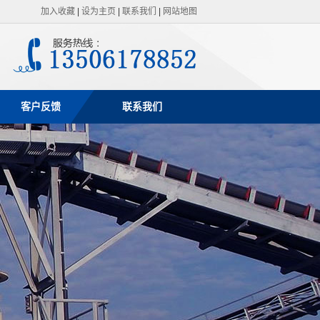
加入收藏
|
设为主页
|
联系我们
|
网站地图
客户反馈
联系我们