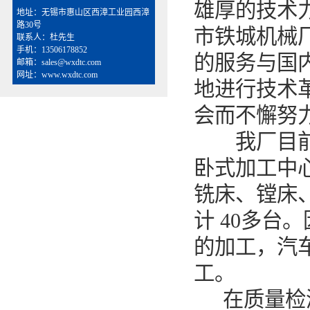
雄厚的技术
地址：无锡市惠山区西漳工业园西漳
路30号
市铁城机械
联系人：杜先生
手机：13506178852
的服务与国
邮箱：sales@wxdtc.com
网址：www.wxdtc.com
地进行技术
会而不懈努
我厂目前拥
卧式加工中
铣床、镗床
计
40
多台。
的加工，汽
工。
在质量检