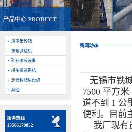
产品中心 PRODUCT
风电齿轮箱
新闻动态
重载减速机
矿石破碎设备
船舶推进系统
无锡市铁城
乏燃料储运设施
7500
平方米
其他
道不到
1
公
便利。目前
服务热线
我厂现有
13506178852