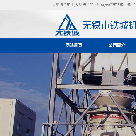
大型法兰加工,大型法兰加工厂家,无锡市铁城机械厂
网站首页
公司简介